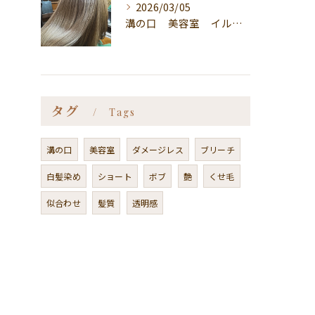
2026/03/05
溝の口 美容室 イルミナカラー
タグ
Tags
溝の口
美容室
ダメージレス
ブリーチ
白髪染め
ショート
ボブ
艶
くせ毛
似合わせ
髪質
透明感