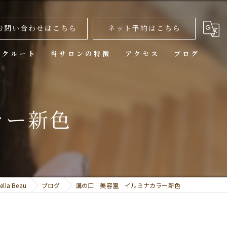
お問い合わせはこちら
ネット予約はこちら
リクルート
当サロンの特徴
アクセス
ブログ
カット
ラー新色
カラー
トリートメント
ヘッドスパ
縮毛矯正
a Beau
ブログ
溝の口 美容室 イルミナカラー新色