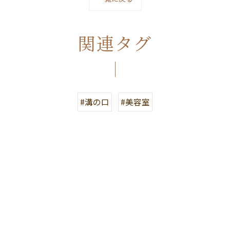
関連タグ
#溝の口
#美容室