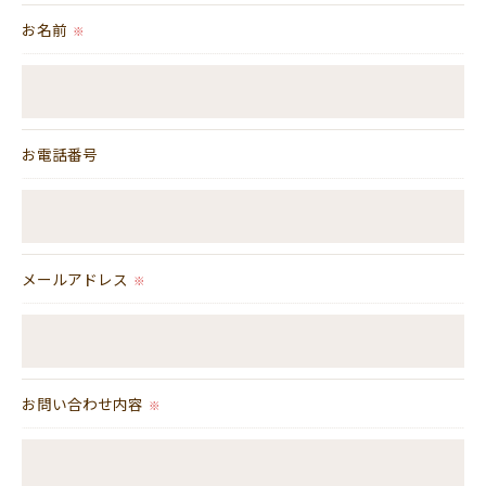
これらの委託先に対しては個人情報保護契約等の措置をと
お名前
※
り、適切な監督を行います。
＜個人情報の安全管理＞
当社では、個人情報の漏洩等がなされないよう、適切に安
全管理対策を実施します。
お電話番号
＜個人情報を与えなかった場合に生じる結果＞
必要な情報を頂けない場合は、それに対応した当社のサー
ビスをご提供できない場合がございますので予めご了承く
メールアドレス
ださい。
※
＜個人情報の開示･訂正・削除･利用停止の手続について＞
当社では、お客様の個人情報の開示･訂正･削除・利用停止
の手続を定めさせて頂いております。
お問い合わせ内容
※
ご本人である事を確認のうえ、対応させて頂きます。
個人情報の開示･訂正･削除・利用停止の具体的手続きにつ
きましては、お電話でお問合せ下さい。