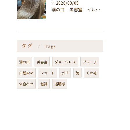
2026/03/05
溝の口 美容室 イルミナカラー
タグ
Tags
溝の口
美容室
ダメージレス
ブリーチ
白髪染め
ショート
ボブ
艶
くせ毛
似合わせ
髪質
透明感