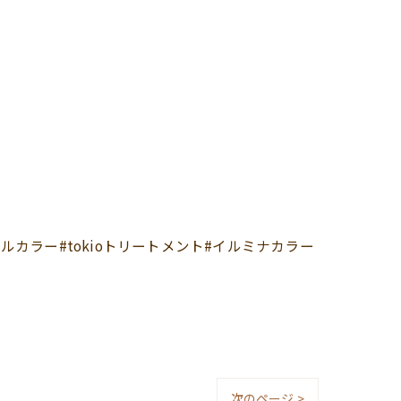
カラー#tokioトリートメント#イルミナカラー
次のページ >