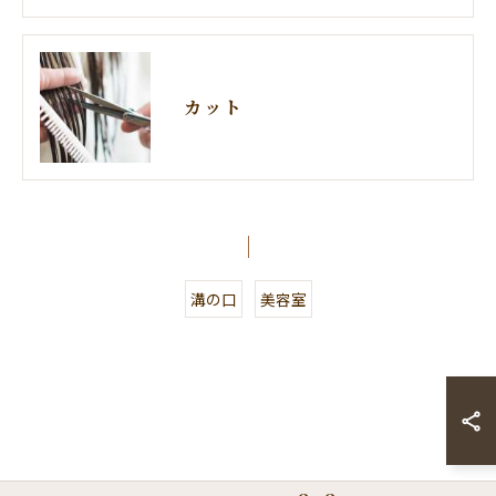
カット
溝の口
美容室