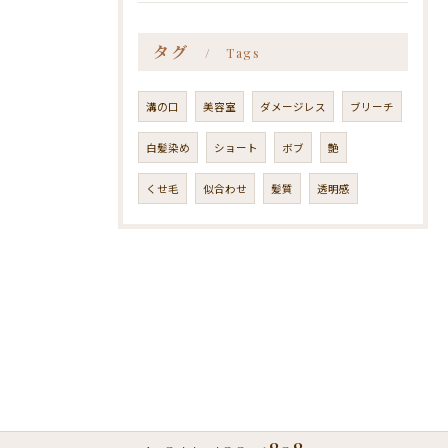
タグ
Tags
溝の口
美容室
ダメージレス
ブリーチ
白髪染め
ショート
ボブ
艶
くせ毛
似合わせ
髪質
透明感