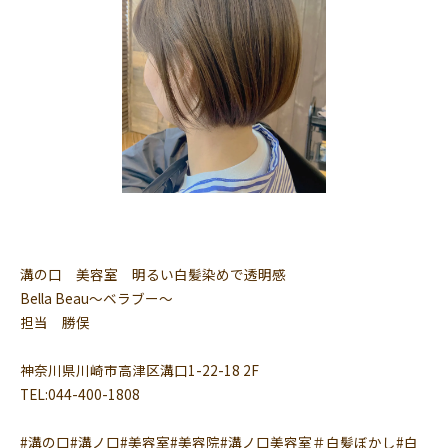
溝の口 美容室 明るい白髪染めで透明感
Bella Beau〜ベラブー〜
担当 勝俣
神奈川県川崎市高津区溝口1-22-18 2F
TEL:044-400-1808
#溝の口#溝ノ口#美容室#美容院#溝ノ口美容室＃白髪ぼかし#白