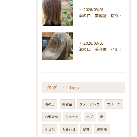
2026/03/05
溝の口 美容室 切りっぱなしボブ
2026/03/05
溝の口 美容室 イルミナカラー
タグ
Tags
溝の口
美容室
ダメージレス
ブリーチ
白髪染め
ショート
ボブ
艶
くせ毛
似合わせ
髪質
透明感