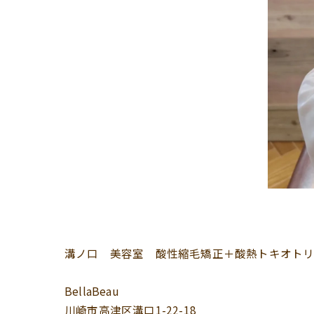
溝ノ口 美容室 酸性縮毛矯正＋酸熱トキオト
BellaBeau
川崎市高津区溝口1-22-18