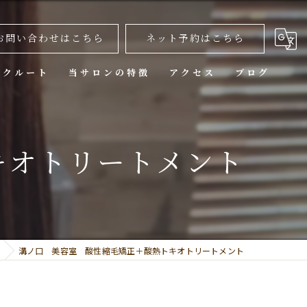
お問い合わせはこちら
ネット予約はこちら
リクルート
当サロンの特徴
アクセス
ブログ
カット
キオトリートメント
カラー
トリートメント
ヘッドスパ
縮毛矯正
溝ノ口 美容室 酸性縮毛矯正＋酸熱トキオトリートメント