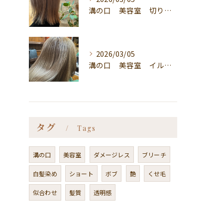
溝の口 美容室 切りっぱなしボブ
2026/03/05
溝の口 美容室 イルミナカラー
タグ
Tags
溝の口
美容室
ダメージレス
ブリーチ
白髪染め
ショート
ボブ
艶
くせ毛
似合わせ
髪質
透明感